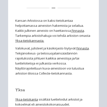
Kansan Arkistossa on kaksi tietokantaa
helpottamassa aineiston hakemista ja selailua.
Kaikki julkinen aineisto on haettavissa
Finnasta
.
Tarkempia arkistohakuja voi tehdä arkiston omasta
Yksa-tietokannasta.
Valokuvat, julisteet ja käsikirjasto löytyvät
Finnasta
.
Tekijänoikeus- ja tietosuojalainsäädännön
rajoituksista johtuen kaikkia aineistoja ja/tai
luettelotietoja ei julkaista verkossa.
Näyttörajoitettuun kuva-aineistoon voi tutustua
arkiston tiloissa Collecte-tietokannasta.
Yksa
Yksa-tietokanta
sisältää luetteloidut arkistot ja
kokoelmat eli aineistokokonaisuudet.