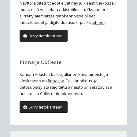
Näyttörajoitetut tiedot eivät näy julkisesti verkossa,
mutta niitä voi selata arkistotiloissa. Yksaan on
siirretty aiemmissa tietokannoissa olleet
luettelotiedot ja digitoidut asiakirjat. ks.
ohjeet
Siirry tietokantaan
Finna ja Collecte
Kansan Arkiston kaikki julkinen kuva-aineisto ja
käsikirjasto on
finnassa
. Tekijänoikeus- ja
tietosuojasyistä rajoitettu aineisto on selattavissa
arkistossa Collecte-tietokannasta.
Siirry tietokantaan