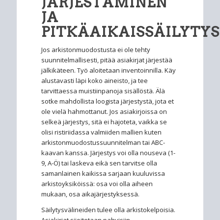
JÄRJESTÄMINEN
JA
PITKÄAIKAISSÄILYTYS
Jos arkistonmuodostusta ei ole tehty
suunnitelmallisesti, pitää asiakirjat järjestää
jälkikäteen. Työ aloitetaan inventoinnilla. Käy
alustavasti läpi koko aineisto, ja tee
tarvittaessa muistiinpanoja sisällöstä. Älä
sotke mahdollista loogista järjestystä, jota et
ole vielä hahmottanut. Jos asiakirjoissa on
selkeä järjestys, sitä ei hajoteta, vaikka se
olisi ristiriidassa valmiiden mallien kuten
arkistonmuodostussuunnitelman tai ABC-
kaavan kanssa. Järjestys voi olla nouseva (1-
9, A-Ö) tai laskeva eikä sen tarvitse olla
samanlainen kaikissa sarjaan kuuluvissa
arkistoyksiköissä: osa voi olla aiheen
mukaan, osa aikajärjestyksessä.
Säilytysvälineiden tulee olla arkistokelpoisia.
Asiakirjat sijoitetaan pahvisiin