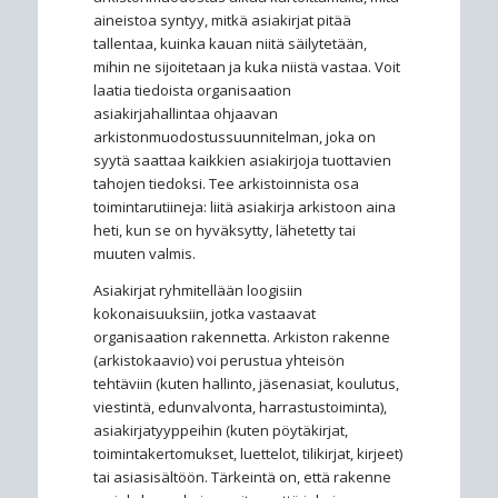
aineistoa syntyy, mitkä asiakirjat pitää
tallentaa, kuinka kauan niitä säilytetään,
mihin ne sijoitetaan ja kuka niistä vastaa. Voit
laatia tiedoista organisaation
asiakirjahallintaa ohjaavan
arkistonmuodostussuunnitelman, joka on
syytä saattaa kaikkien asiakirjoja tuottavien
tahojen tiedoksi. Tee arkistoinnista osa
toimintarutiineja: liitä asiakirja arkistoon aina
heti, kun se on hyväksytty, lähetetty tai
muuten valmis.
Asiakirjat ryhmitellään loogisiin
kokonaisuuksiin, jotka vastaavat
organisaation rakennetta. Arkiston rakenne
(arkistokaavio) voi perustua yhteisön
tehtäviin (kuten hallinto, jäsenasiat, koulutus,
viestintä, edunvalvonta, harrastustoiminta),
asiakirjatyyppeihin (kuten pöytäkirjat,
toimintakertomukset, luettelot, tilikirjat, kirjeet)
tai asiasisältöön. Tärkeintä on, että rakenne