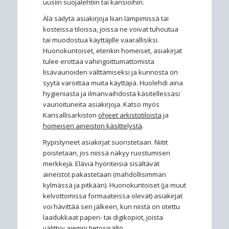
uusiin suojalehtiin tai kansioihin.
Älä säilytä asiakirjoja liian lämpimissä tai
kosteissa tiloissa, joissa ne voivat tuhoutua
tai muodostua käyttäjille vaarallisiksi.
Huonokuntoiset, etenkin homeiset, asiakirjat
tulee erottaa vahingoittumattomista
lisävaurioiden välttämiseksi ja kunnosta on
syytä varoittaa muita käyttäjiä. Huolehdi aina
hygieniasta ja ilmanvaihdosta käsitellessäsi
vaurioituneita asiakirjoja. Katso myös
Kansallisarkiston
ohjeet arkistotiloista
ja
homeisen aineiston käsittelystä
.
Rypistyneet asiakirjat suoristetaan. Niitit
poistetaan, jos niissä näkyy ruostumisen
merkkejä. Eläviä hyönteisiä sisältävät
aineistot pakastetaan (mahdollisimman
kylmässä ja pitkään). Huonokuntoiset (ja muut
kelvottomissa formaateissa olevat) asiakirjat
voi hävittää sen jälkeen, kun niistä on otettu
laadukkaat paperi- tai digikopiot, joista
välittyy aiempi tietosisältö