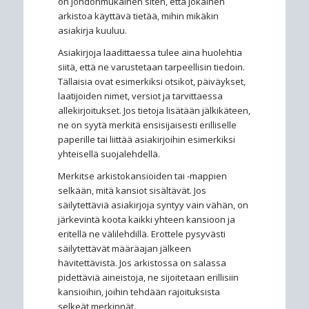
on johdonmukainen siten, että jokainen
arkistoa käyttävä tietää, mihin mikäkin
asiakirja kuuluu.
Asiakirjoja laadittaessa tulee aina huolehtia
siitä, että ne varustetaan tarpeellisin tiedoin.
Tällaisia ovat esimerkiksi otsikot, päiväykset,
laatijoiden nimet, versiot ja tarvittaessa
allekirjoitukset. Jos tietoja lisätään jälkikäteen,
ne on syytä merkitä ensisijaisesti erilliselle
paperille tai liittää asiakirjoihin esimerkiksi
yhteisellä suojalehdellä.
Merkitse arkistokansioiden tai -mappien
selkään, mitä kansiot sisältävät. Jos
säilytettäviä asiakirjoja syntyy vain vähän, on
järkevintä koota kaikki yhteen kansioon ja
eritellä ne välilehdillä. Erottele pysyvästi
säilytettävät määräajan jälkeen
hävitettävistä. Jos arkistossa on salassa
pidettäviä aineistoja, ne sijoitetaan erillisiin
kansioihin, joihin tehdään rajoituksista
selkeät merkinnät.