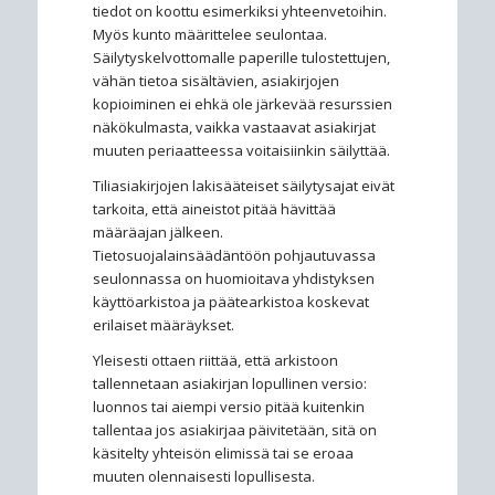
tiedot on koottu esimerkiksi yhteenvetoihin.
Myös kunto määrittelee seulontaa.
Säilytyskelvottomalle paperille tulostettujen,
vähän tietoa sisältävien, asiakirjojen
kopioiminen ei ehkä ole järkevää resurssien
näkökulmasta, vaikka vastaavat asiakirjat
muuten periaatteessa voitaisiinkin säilyttää.
Tiliasiakirjojen lakisääteiset säilytysajat eivät
tarkoita, että aineistot pitää hävittää
määräajan jälkeen.
Tietosuojalainsäädäntöön pohjautuvassa
seulonnassa on huomioitava yhdistyksen
käyttöarkistoa ja päätearkistoa koskevat
erilaiset määräykset.
Yleisesti ottaen riittää, että arkistoon
tallennetaan asiakirjan lopullinen versio:
luonnos tai aiempi versio pitää kuitenkin
tallentaa jos asiakirjaa päivitetään, sitä on
käsitelty yhteisön elimissä tai se eroaa
muuten olennaisesti lopullisesta.