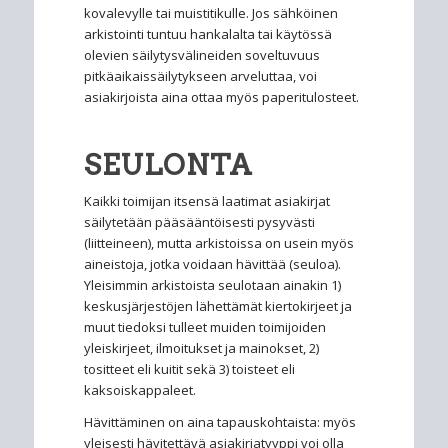
kovalevylle tai muistitikulle. Jos sähköinen
arkistointi tuntuu hankalalta tai käytössä
olevien säilytysvälineiden soveltuvuus
pitkäaikaissäilytykseen arveluttaa, voi
asiakirjoista aina ottaa myös paperitulosteet.
SEULONTA
Kaikki toimijan itsensä laatimat asiakirjat
säilytetään pääsääntöisesti pysyvästi
(liitteineen), mutta arkistoissa on usein myös
aineistoja, jotka voidaan hävittää (seuloa).
Yleisimmin arkistoista seulotaan ainakin 1)
keskusjärjestöjen lähettämät kiertokirjeet ja
muut tiedoksi tulleet muiden toimijoiden
yleiskirjeet, ilmoitukset ja mainokset, 2)
tositteet eli kuitit sekä 3) toisteet eli
kaksoiskappaleet.
Hävittäminen on aina tapauskohtaista: myös
yleisesti hävitettävä asiakirjatyyppi voi olla