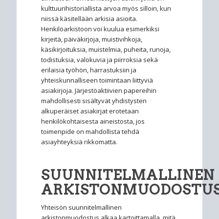
kulttuurihistoriallista arvoa myös silloin, kun
niissä käsitellään arkisia asioita.
Henkilöarkistoon voi kuulua esimerkiksi
kirjeitä, päiväkirjoja, muistivihkoja,
käsikirjoituksia, muistelmia, puheita, runoja,
todistuksia, valokuvia ja piirroksia sekä
erilaisia työhön, harrastuksiin ja
yhteiskunnalliseen toimintaan liittyviä
asiakirjoja. Järjestöaktiivien papereihin
mahdollisesti sisältyvät yhdistysten
alkuperäiset asiakirjat erotetaan
henkilökohtaisesta aineistosta, jos
toimenpide on mahdollista tehdä
asiayhteyksiä rikkomatta.
SUUNNITELMALLINEN
ARKISTONMUODOSTU
Yhteisön suunnitelmallinen
arkistonmuodostus alkaa kartoittamalla, mitä