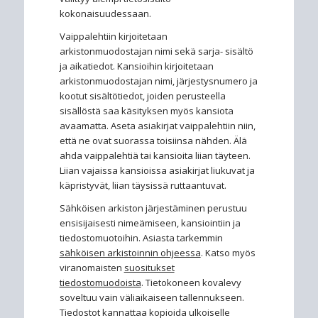
kokonaisuudessaan.
Vaippalehtiin kirjoitetaan
arkistonmuodostajan nimi sekä sarja- sisältö
ja aikatiedot. Kansioihin kirjoitetaan
arkistonmuodostajan nimi, järjestysnumero ja
kootut sisältötiedot, joiden perusteella
sisällöstä saa käsityksen myös kansiota
avaamatta. Aseta asiakirjat vaippalehtiin niin,
että ne ovat suorassa toisiinsa nähden. Älä
ahda vaippalehtiä tai kansioita liian täyteen.
Liian vajaissa kansioissa asiakirjat liukuvat ja
käpristyvät, liian täysissä ruttaantuvat.
Sähköisen arkiston järjestäminen perustuu
ensisijaisesti nimeämiseen, kansiointiin ja
tiedostomuotoihin. Asiasta tarkemmin
sähköisen arkistoinnin ohjeessa
. Katso myös
viranomaisten
suositukset
tiedostomuodoista
. Tietokoneen kovalevy
soveltuu vain väliaikaiseen tallennukseen.
Tiedostot kannattaa kopioida ulkoiselle