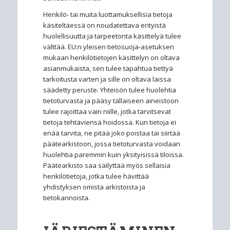
Henkilö- tai muita luottamuksellisia tietoja
käsiteltäessä on noudatettava erityistä
huolellisuutta ja tarpeetonta käsittelyä tulee
välttää. EU:n yleisen tietosuoja-asetuksen
mukaan henkilötietojen käsittelyn on oltava
asianmukaista, sen tulee tapahtua tiettyä
tarkoitusta varten ja sille on oltava laissa
säädetty peruste. Yhteisön tulee huolehtia
tietoturvasta ja pääsy tällaiseen aineistoon
tulee rajoittaa vain niille, jotka tarvitsevat
tietoja tehtäviensä hoidossa. Kun tietoja ei
enää tarvita, ne pitää joko poistaa tai siirtää
päätearkistoon, jossa tietoturvasta voidaan
huolehtia paremmin kuin yksityisissä tiloissa.
Päätearkisto saa säilyttää myös sellaisia
henkilötietoja, jotka tulee hävittää
yhdistyksen omista arkistoista ja
tietokannoista.