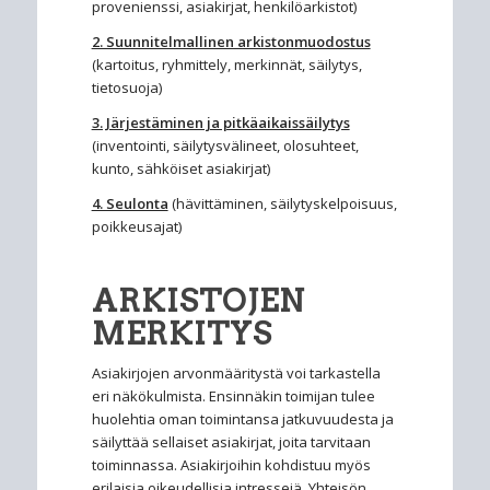
provenienssi, asiakirjat, henkilöarkistot)
2. Suunnitelmallinen arkistonmuodostus
(kartoitus, ryhmittely, merkinnät, säilytys,
tietosuoja)
3. Järjestäminen ja pitkäaikaissäilytys
(inventointi, säilytysvälineet, olosuhteet,
kunto, sähköiset asiakirjat)
4. Seulonta
(hävittäminen, säilytyskelpoisuus,
poikkeusajat)
ARKISTOJEN
MERKITYS
Asiakirjojen arvonmääritystä voi tarkastella
eri näkökulmista. Ensinnäkin toimijan tulee
huolehtia oman toimintansa jatkuvuudesta ja
säilyttää sellaiset asiakirjat, joita tarvitaan
toiminnassa. Asiakirjoihin kohdistuu myös
erilaisia oikeudellisia intressejä. Yhteisön