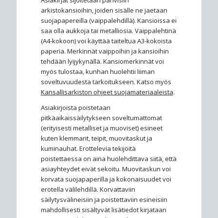
arkistokansioihin, joiden sisälle ne jaetaan
suojapapereilla (vaippalehdillä). Kansioissa ei
saa olla aukkoja tai metalliosia. Vaippalehtinä
(A4-kokoon) voi käyttää taiteltua A3-kokoista
paperia. Merkinnät vaippoihin ja kansioihin
tehdään lyijykynällä. Kansiomerkinnät voi
myös tulostaa, kunhan huolehtii liiman
soveltuvuudesta tarkoitukseen. Katso myös
Kansallisarkiston ohjeet suojamateriaaleista
.
Asiakirjoista poistetaan
pitkäaikaissäilytykseen soveltumattomat
(erityisesti metalliset ja muoviset) esineet
kuten klemmarit, teipit, muovitaskut ja
kuminauhat. Erottelevia tekijöitä
poistettaessa on aina huolehdittava siitä, että
asiayhteydet eivät sekoitu. Muovitaskun voi
korvata suojapaperilla ja kokonaisuudet voi
erotella välilehdillä. Korvattaviin
säilytysvälineisiin ja poistettaviin esineisiin
mahdollisesti sisältyvät lisätiedot kirjataan