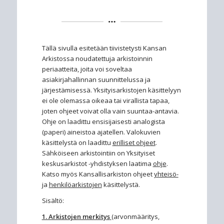
Tällä sivulla esitetään tiivistetysti Kansan
Arkistossa noudatettuja arkistoinnin
periaatteita, joita voi soveltaa
asiakirjahallinnan suunnittelussa ja
järjestämisessä. Yksityisarkistojen käsittelyyn
ei ole olemassa oikeaa tai virallista tapaa,
joten ohjeet voivat olla vain suuntaa-antavia.
Ohje on laadittu ensisijaisesti analogista
(paperi) aineistoa ajatellen. Valokuvien
käsittelystä on laadittu
erilliset ohjeet
.
Sähköiseen arkistointiin on Yksityiset
keskusarkistot -yhdistyksen laatima
ohje
.
Katso myös Kansallisarkiston ohjeet
yhteisö-
ja
henkilöarkistojen
käsittelystä.
Sisältö:
1. Arkistojen merkitys
(arvonmääritys,