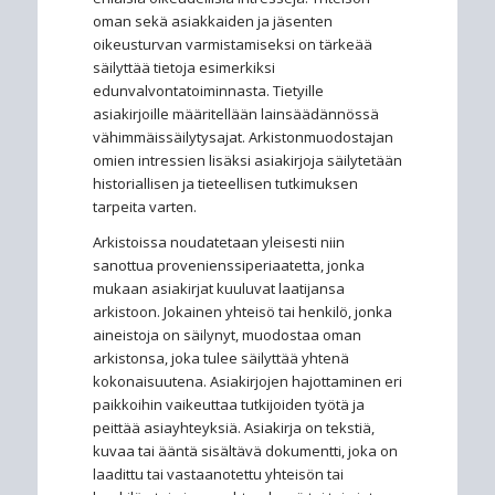
oman sekä asiakkaiden ja jäsenten
oikeusturvan varmistamiseksi on tärkeää
säilyttää tietoja esimerkiksi
edunvalvontatoiminnasta. Tietyille
asiakirjoille määritellään lainsäädännössä
vähimmäissäilytysajat. Arkistonmuodostajan
omien intressien lisäksi asiakirjoja säilytetään
historiallisen ja tieteellisen tutkimuksen
tarpeita varten.
Arkistoissa noudatetaan yleisesti niin
sanottua provenienssiperiaatetta, jonka
mukaan asiakirjat kuuluvat laatijansa
arkistoon. Jokainen yhteisö tai henkilö, jonka
aineistoja on säilynyt, muodostaa oman
arkistonsa, joka tulee säilyttää yhtenä
kokonaisuutena. Asiakirjojen hajottaminen eri
paikkoihin vaikeuttaa tutkijoiden työtä ja
peittää asiayhteyksiä. Asiakirja on tekstiä,
kuvaa tai ääntä sisältävä dokumentti, joka on
laadittu tai vastaanotettu yhteisön tai