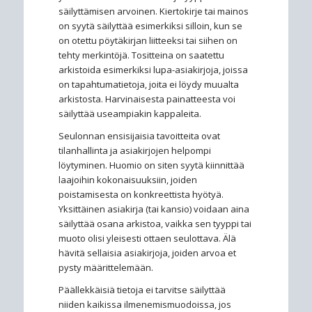
säilyttämisen arvoinen. Kiertokirje tai mainos
on syytä säilyttää esimerkiksi silloin, kun se
on otettu pöytäkirjan liitteeksi tai siihen on
tehty merkintöjä. Tositteina on saatettu
arkistoida esimerkiksi lupa-asiakirjoja, joissa
on tapahtumatietoja, joita ei löydy muualta
arkistosta. Harvinaisesta painatteesta voi
säilyttää useampiakin kappaleita.
Seulonnan ensisijaisia tavoitteita ovat
tilanhallinta ja asiakirjojen helpompi
löytyminen. Huomio on siten syytä kiinnittää
laajoihin kokonaisuuksiin, joiden
poistamisesta on konkreettista hyötyä.
Yksittäinen asiakirja (tai kansio) voidaan aina
säilyttää osana arkistoa, vaikka sen tyyppi tai
muoto olisi yleisesti ottaen seulottava. Älä
hävitä sellaisia asiakirjoja, joiden arvoa et
pysty määrittelemään.
Päällekkäisiä tietoja ei tarvitse säilyttää
niiden kaikissa ilmenemismuodoissa, jos