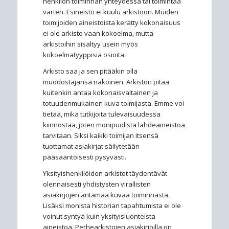
henkilön toiminnan yhteydessä tai toimintaa
varten. Esineistö ei kuulu arkistoon. Muiden
toimijoiden aineistoista kerätty kokonaisuus
ei ole arkisto vaan kokoelma, mutta
arkistoihin sisältyy usein myös
kokoelmatyyppisiä osioita.
Arkisto saa ja sen pitääkin olla
muodostajansa näköinen. Arkiston pitää
kuitenkin antaa kokonaisvaltainen ja
totuudenmukainen kuva toimijasta. Emme voi
tietää, mikä tutkijoita tulevaisuudessa
kiinnostaa, joten monipuolista lähdeaineistoa
tarvitaan. Siksi kaikki toimijan itsensä
tuottamat asiakirjat säilytetään
pääsääntöisesti pysyvästi.
Yksityishenkilöiden arkistot täydentävät
olennaisesti yhdistysten virallisten
asiakirjojen antamaa kuvaa toiminnasta.
Lisäksi monista historian tapahtumista ei ole
voinut syntyä kuin yksityisluonteista
aineistoa. Perhearkistojen asiakirjoilla on